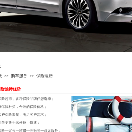
赔
板
购车服务
保险理赔
>>
>>
保险
独特优势
保险超市，多种保险品牌任您选择；
车保险种类，合理的保险价格；
客户保险套餐，满足客户需求；
退保等更改手续便捷，快速；
出险—定损—维修—理赔等一条龙服务；