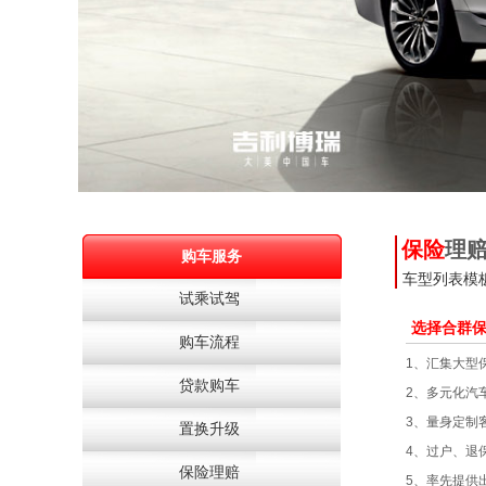
保险
理
购车服务
车型列表模
试乘试驾
选择合群
购车流程
1、汇集
大型
贷款购车
2、
多元化汽
3、
量身定制
置换升级
4、过户、
保险理赔
5、
率先提供