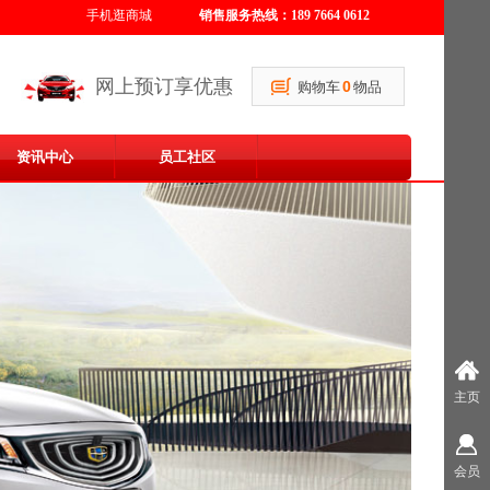
​手机逛商城
销售服务热线：189 7664 0612
网上预订享优惠
0
购物车
物品
资讯中心
员工社区
主页
会员